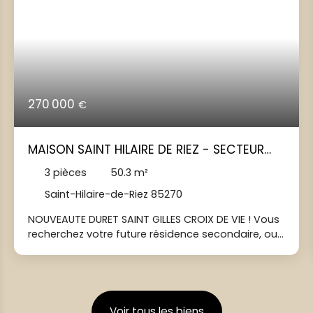
270 000
€
MAISON SAINT HILAIRE DE RIEZ - SECTEUR
CALME
3
pièces
50.3
m²
Saint-Hilaire-de-Riez 85270
NOUVEAUTE DURET SAINT GILLES CROIX DE VIE ! Vous
recherchez votre future résidence secondaire, ou
votre résidence principale, l'agence DURET vous
propose de découvrir à la vente cette maison
d'environ 50 m² située à quelques minutes des
plages et des commerces de Saint Hilaire De Riez.
Située dans une impasse au calme, vous
Voir tous les biens