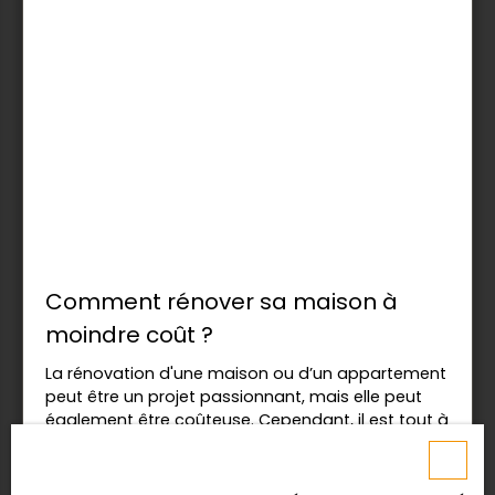
Comment rénover sa maison à
moindre coût ?
La rénovation d'une maison ou d’un appartement
peut être un projet passionnant, mais elle peut
également être coûteuse. Cependant, il est tout à
fait possible de donner un nouveau souffle à
votre espace sans vous ruiner.
Décoration & Extérieur
Bien chez soi