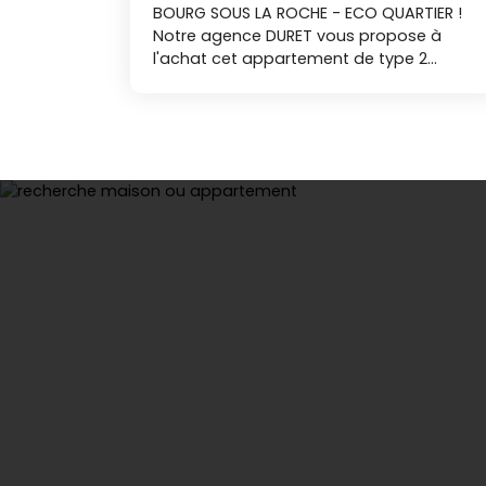
BOURG SOUS LA ROCHE - ECO QUARTIER !
Notre agence DURET vous propose à
l'achat cet appartement de type 2
comprenant une entrée, avec WC, une
pièce de vie avec un coin cuisine ouvert
aménagé et équipée, une chambre et
une salle d'eau. Cet appartement
dispose d'un garage. Il est vendu
actuellement avec un locataire en place
pour un loyer de 486€ plus 90€ de
charges ( copropriété, eau chaude et
chauffage). Vous cherchez un bien pour
investir dans une copropriété récente de
l'éco-quartier du Bourg sous la Roche ?
Contactez moi pour visiter ! Nos
agences immobilières Duret sont
joignables par téléphone du lundi au
samedi, de 8h00 à 19h00, sans
interruption. SG