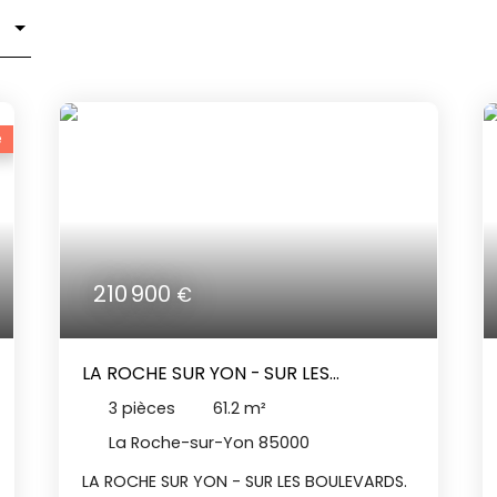
é
210 900
€
LA ROCHE SUR YON - SUR LES
BOULEVARDS
3
pièces
61.2
m²
La Roche-sur-Yon 85000
LA ROCHE SUR YON - SUR LES BOULEVARDS.