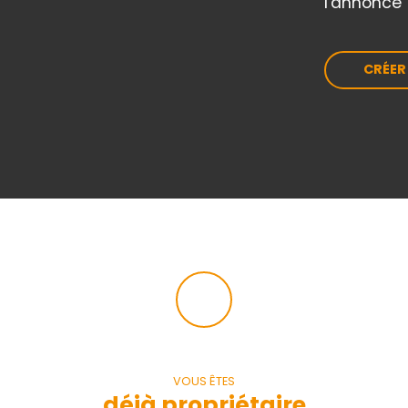
l'annonce 
CRÉER
VOUS ÊTES
déjà propriétaire