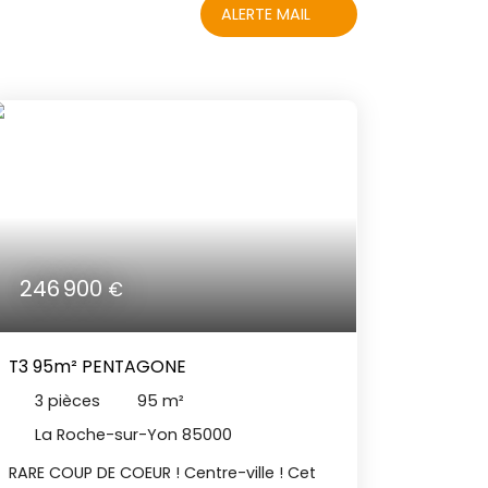
ALERTE MAIL
246 900
€
T3 95m² PENTAGONE
3
pièces
95
m²
La Roche-sur-Yon 85000
RARE COUP DE COEUR ! Centre-ville ! Cet