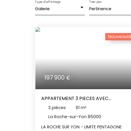
Type d'affichage
Trier par
Galerie
Pertinence
Nouveaut
197 900
€
APPARTEMENT 3 PIECES AVEC
GARAGE
3
pièces
61
m²
La Roche-sur-Yon 85000
LA ROCHE SUR YON - LIMITE PENTAGONE