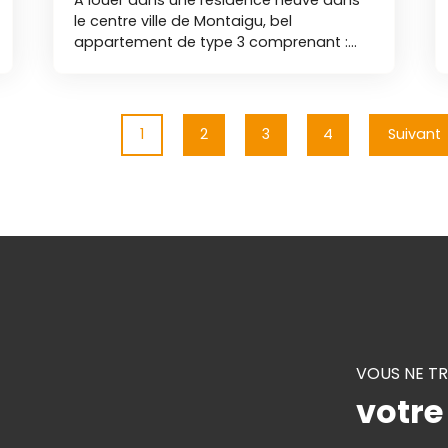
le centre ville de Montaigu, bel
appartement de type 3 comprenant :
entrée avec placard, salon-séjour avec
cuisine aménagée et équipée (hotte,
plaques de cuisson, four), cellier, deux
chambres, salle d'eau, toilettes
1
2
3
4
Suivant
séparées. Le logement dispose d'un
balcon et d'une place de parking
privative. Libre le 15 septembre 2026. Nos
agences immobilières Duret sont
joignables par téléphone du lundi au
samedi, de 8h00 à 19h00, sans
interruption BR
VOUS NE T
votre