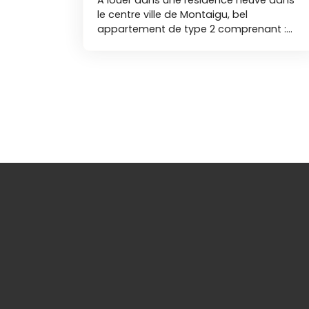
le centre ville de Montaigu, bel
appartement de type 2 comprenant :
entrée avec placard, salon-séjour ave
coin cuisine aménagé et équipé
(plaques de cuisson, hotte et
réfrigérateur), chambre, salle d'eau et
toilettes indépendantes.
Le logement dispose d'un balcon
et d'une place de parking privative. Libre
le 15 septembre 2026 Nos agences
immobilières Duret sont joignables par
téléphone du lundi au samedi, de 8h00 à
19h00, sans interruption BR