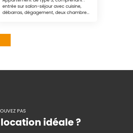
entrée sur salon-séjour avec cuisine,
débarras, dégagement, deux chambres,
salle d'eau et toilettes indépendantes.
Libre le 15/08/2026 Nos agences
immobilières Duret sont joignables par
téléphone du lundi au samedi, de 8h00 à
19h00, sans interruption. BR
ROUVEZ PAS
 location idéale ?