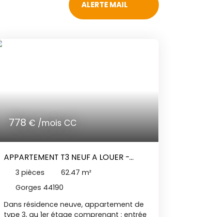
ALERTE MAIL
778
€ /mois CC
APPARTEMENT T3 NEUF A LOUER -
GORGES
3
pièces
62.47
m²
Gorges 44190
Dans résidence neuve, appartement de
type 3, au 1er étage comprenant : entrée