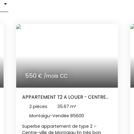
550
€ /mois CC
APPARTEMENT T2 A LOUER - CENTRE
MONTAIGU
2
pièces
35.67
m²
Montaigu-Vendée 85600
Superbe appartement de type 2 –
Centre-ville de Montaigu En très bon