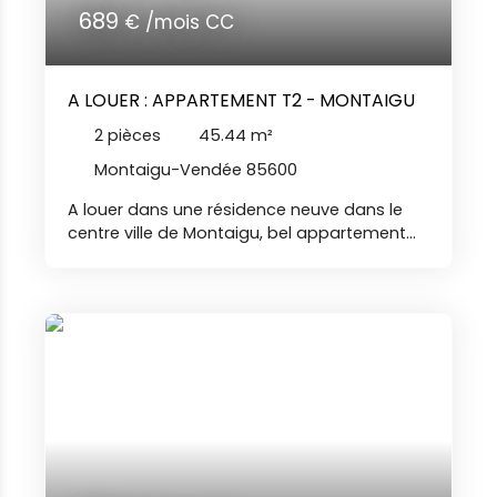
689
€ /mois CC
A LOUER : APPARTEMENT T2 - MONTAIGU
2
pièces
45.44
m²
Montaigu-Vendée 85600
A louer dans une résidence neuve dans le
centre ville de Montaigu, bel appartement
de type 2 comprenant : entrée avec placard,
salon-séjour ave coin cuisine aménagé et
équipé (plaques de cuisson, hotte et
réfrigérateur), chambre, salle d'eau et
toilettes indépendantes.
Le logement dispose d'un balcon et d'une
place de parking privative. Libre le 15
septembre 2026 Nos agences immobilières
Duret sont joignables par téléphone du lundi
au samedi, de 8h00 à 19h00, sans
interruption BR