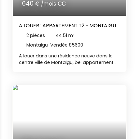
samedi, de 8h00 à 19h00, sans interruption.
640
€ /mois CC
BR
A LOUER : APPARTEMENT T2 - MONTAIGU
2
pièces
44.51
m²
Montaigu-Vendée 85600
A louer dans une résidence neuve dans le
centre ville de Montaigu, bel appartement
de type 2 comprenant : entrée avec placard,
salon-séjour avec cuisine aménagée et
équipée (hotte, plaques de cuisson,
réfrigérateur), chambre, salle d'eau, toilettes
séparées. Le logement dispose d'un balcon
et d'une place de parking privative. Libre le
1er octobre. Nos agences immobilières Duret
sont joignables par téléphone du lundi au
samedi, de 8h00 à 19h00, sans interruption
BR