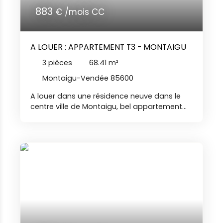
883
€ /mois CC
A LOUER : APPARTEMENT T3 - MONTAIGU
3
pièces
68.41
m²
Montaigu-Vendée 85600
A louer dans une résidence neuve dans le
centre ville de Montaigu, bel appartement
de type 3 comprenant : entrée avec placard,
salon-séjour avec cuisine aménagée et
équipée (hotte, plaques de cuisson, four),
cellier, deux chambres, salle d'eau, toilettes
séparées. Le logement dispose d'un balcon
et d'une place de parking privative. Libre le 15
septembre 2026. Nos agences immobilières
Duret sont joignables par téléphone du lundi
au samedi, de 8h00 à 19h00, sans
interruption BR