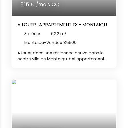
816
€ /mois CC
A LOUER : APPARTEMENT T3 - MONTAIGU
3
pièces
62.2
m²
Montaigu-Vendée 85600
A louer dans une résidence neuve dans le
centre ville de Montaigu, bel appartement
de type 3 comprenant : entrée avec placard,
salon-séjour avec cuisine aménagée et
équipée (hotte, plaques de cuisson, four),
deux chambres dont une avec placard, salle
d'eau, toilettes séparées. Le logement
dispose d'un balcon et d'une place de
parking privative. Libre le 1er octobre. Nos
agences immobilières Duret sont joignables
par téléphone du lundi au samedi, de 8h00 à
19h00, sans interruption BR