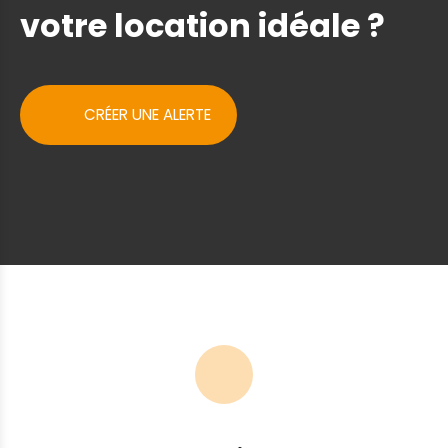
19h00, sans interruption. BR
votre location idéale ?
CRÉER UNE ALERTE