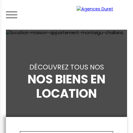
DÉCOUVREZ TOUS NOS
NOS BIENS EN
ACCUEIL
ACHETER
VENDRE
LOUER
FAIRE GÉRER
VI
LOCATION
LES CONSEILS IMMO
ESTIMER MON BIEN