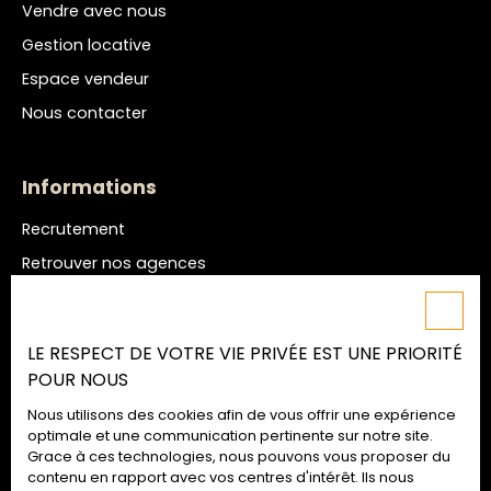
Vendre avec nous
Gestion locative
Espace vendeur
Nous contacter
Informations
Recrutement
Retrouver nos agences
Nos honoraires
Mentions légales
LE RESPECT DE VOTRE VIE PRIVÉE EST UNE PRIORITÉ
Politique de confidentialité
POUR NOUS
Plan du site
Nous utilisons des cookies afin de vous offrir une expérience
Gérer les cookies
optimale et une communication pertinente sur notre site.
Grace à ces technologies, nous pouvons vous proposer du
Propulsé par
contenu en rapport avec vos centres d'intérêt. Ils nous