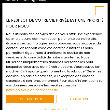
Nos honoraires
Mentions légales
LE RESPECT DE VOTRE VIE PRIVÉE EST UNE PRIORITÉ
Politique de confidentialité
POUR NOUS
Plan du site
Nous utilisons des cookies afin de vous offrir une expérience
Gérer les cookies
optimale et une communication pertinente sur notre site.
Grace à ces technologies, nous pouvons vous proposer du
Propulsé par
contenu en rapport avec vos centres d'intérêt. Ils nous
permettent également d'améliorer la qualité de nos
services et la convivialité de notre site internet. Nous
utiliserons uniquement les données personnelles pour
lesquelles vous avez donné votre accord. Vous pouvez les
02 52 09 72 74
modifier à n'importe quel moment via la rubrique ″Gérer les
cookies″ en bas de notre site, à l'exception des cookies
essentiels à son fonctionnement. Pour plus d'informations sur
vos données personnelles, veuillez consulter
Retrouvez-nous
en agences
notre politique de confidentialité
.
TOUT ACCEPTER
TOUT REFUSER
© 2022 - Agences Duret : Tous droits réservés