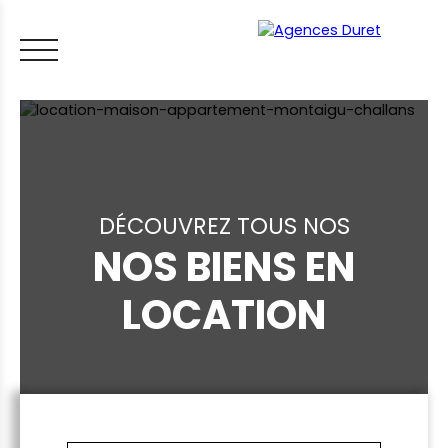
DÉCOUVREZ TOUS NOS
NOS BIENS EN
ACCUEIL
ACHETER
VENDRE
LOUER
FAIRE GÉRER
VI
LOCATION
LES CONSEILS IMMO
ESTIMER MON BIEN