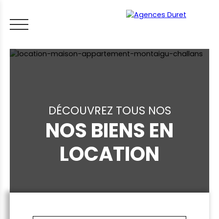
DÉCOUVREZ TOUS NOS
NOS BIENS EN
ACCUEIL
ACHETER
VENDRE
LOUER
FAIRE GÉRER
VI
LOCATION
LES CONSEILS IMMO
ESTIMER MON BIEN