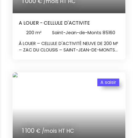
1 000
€ /mois HT HC
A LOUER - CELLULE D'ACTIVITE
200
m²
Saint-Jean-de-Monts 85160
À LOUER – CELLULE D'ACTIVITÉ NEUVE DE 200 M²
– ZAC DU CLOUSIS – SAINT-JEAN-DE-MONTS
Située au sein de la ZAC du Clousis à Saint-
Jean-de-Monts, cette cellule d'activité
neuve bénéficie d'un emplacement
stratégique offrant une excellente visibilité
sur l'axe très fréquenté reliant Challans à
A saisir
Saint-Jean-de-Monts. D'une surface
d'environ 200 m², ce local est conçu pour
accueillir des activités artisanales, de
stockage ou de production légère.
Caractéristiques : Atelier d'environ 200 m²,
surface évolutive jusqu'à 800
m²Construction en bardage double peau
1 100
€ /mois HT HC
isolé avec couverture bac acier ;Porte