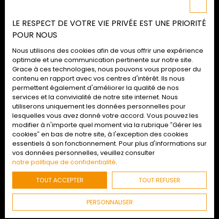
Mentions légales
LE RESPECT DE VOTRE VIE PRIVÉE EST UNE PRIORITÉ
Politique de confidentialité
POUR NOUS
Plan du site
Nous utilisons des cookies afin de vous offrir une expérience
Gérer les cookies
optimale et une communication pertinente sur notre site.
Grace à ces technologies, nous pouvons vous proposer du
Propulsé par
contenu en rapport avec vos centres d'intérêt. Ils nous
permettent également d'améliorer la qualité de nos
services et la convivialité de notre site internet. Nous
utiliserons uniquement les données personnelles pour
lesquelles vous avez donné votre accord. Vous pouvez les
02 52 09 72 74
modifier à n'importe quel moment via la rubrique ″Gérer les
cookies″ en bas de notre site, à l'exception des cookies
essentiels à son fonctionnement. Pour plus d'informations sur
vos données personnelles, veuillez consulter
Retrouvez-nous
en agences
notre politique de confidentialité
.
TOUT ACCEPTER
TOUT REFUSER
© 2022 - Agences Duret : Tous droits réservés
PERSONNALISER