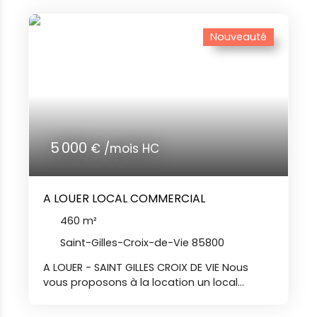
atelier d'environ 163² -mezzanine d'environ
132m² -bureau + sanitaire -équipements:
portail motorisé et porte de service +
Nouveauté
espace extérieur (pour stockage) Loyer
mensuels HT : 1800€ Dépôt de garantie :
3800€ Honoraires agence 6928€ HT LAV Vos
agences DURET IMMOBILIER vous accueillent
téléphoniquement du lundi au samedi de
8h00 à 19h00 sans interruption.
5 000
€ /mois HC
A LOUER LOCAL COMMERCIAL
460
m²
Saint-Gilles-Croix-de-Vie 85800
A LOUER - SAINT GILLES CROIX DE VIE Nous
vous proposons à la location un local
commercial d'environ 460 m², situé dans la
zone d'activité du Levant à Givrand.