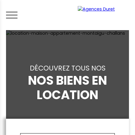
DÉCOUVREZ TOUS NOS
NOS BIENS EN
ACCUEIL
ACHETER
VENDRE
LOUER
FAIRE GÉRER
VI
LOCATION
LES CONSEILS IMMO
ESTIMER MON BIEN