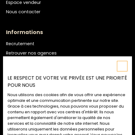
Espace vendeur
Nous contacter
Informations
Recrutement
Retrouver nos agences
Nos honoraires
Mentions légales
LE RESPECT DE VOTRE VIE PRIVÉE EST UNE PRIORITÉ
Politique de confidentialité
POUR NOUS
Plan du site
Nous utilisons des cookies afin de vous offrir une expérience
Gérer les cookies
optimale et une communication pertinente sur notre site.
Grace à ces technologies, nous pouvons vous proposer du
Propulsé par
contenu en rapport avec vos centres d'intérêt. Ils nous
permettent également d'améliorer la qualité de nos
services et la convivialité de notre site internet. Nous
utiliserons uniquement les données personnelles pour
lesquelles vous avez donné votre accord. Vous pouvez les