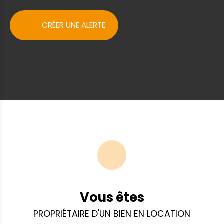
entièrement clos✅ Ensemble en très bon
état, adapté aux activités artisanales,
industrielles légères ou de services. ✅ Accès
CRÉER UNE ALERTE
facile et stratégique. Loyer mensuel : 3000€
HT Dépôt de garantie : 6000€ Honoraires
agence : 9360€ HT soit 11232€ TTC
Disponibilité : octobre 2026 Pour plus
d'informations, contactez DURET L’IMMOBILIER
D’ENTREPRISE, votre spécialiste en immobilier
d'entreprise. Accueil téléphonique non stop
du Lundi au Vendredi de 8h30 à 18h. Les
informations sur les risques auxquels ce bien
est exposé sont disponibles sur le site
Géorisques : www. georisques. gouv. fr
Vous êtes
PROPRIÉTAIRE D'UN BIEN EN LOCATION