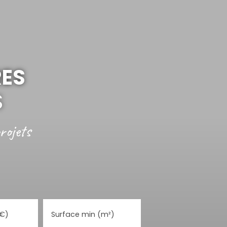
RES
S
rojets
(€)
Surface min (m²)