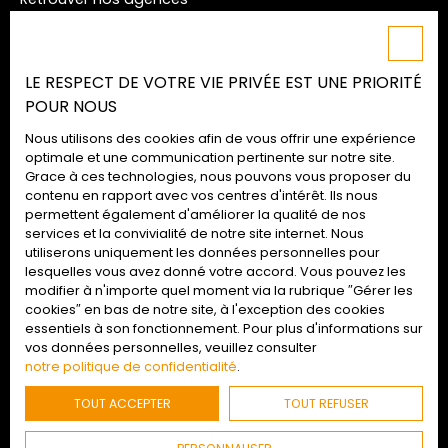
Nos honoraires
Mentions légales
LE RESPECT DE VOTRE VIE PRIVÉE EST UNE PRIORITÉ
Politique de confidentialité
POUR NOUS
Plan du site
Nous utilisons des cookies afin de vous offrir une expérience
Gérer les cookies
optimale et une communication pertinente sur notre site.
Grace à ces technologies, nous pouvons vous proposer du
Propulsé par
contenu en rapport avec vos centres d'intérêt. Ils nous
permettent également d'améliorer la qualité de nos
services et la convivialité de notre site internet. Nous
utiliserons uniquement les données personnelles pour
lesquelles vous avez donné votre accord. Vous pouvez les
02 52 09 72 74
modifier à n'importe quel moment via la rubrique ″Gérer les
cookies″ en bas de notre site, à l'exception des cookies
essentiels à son fonctionnement. Pour plus d'informations sur
vos données personnelles, veuillez consulter
Retrouvez-nous
en agences
notre politique de confidentialité
.
TOUT ACCEPTER
TOUT REFUSER
© 2022 - Agences Duret : Tous droits réservés