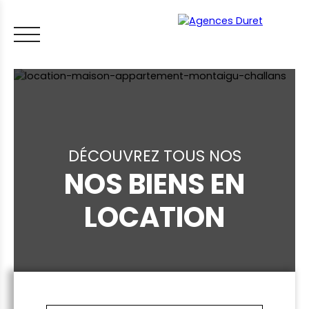
DÉCOUVREZ TOUS NOS
NOS BIENS EN
ACCUEIL
ACHETER
VENDRE
LOUER
FAIRE GÉRER
VI
LOCATION
LES CONSEILS IMMO
ESTIMER MON BIEN