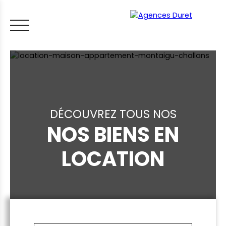
DÉCOUVREZ TOUS NOS
NOS BIENS EN
ACCUEIL
ACHETER
VENDRE
LOUER
FAIRE GÉRER
VI
LOCATION
LES CONSEILS IMMO
ESTIMER MON BIEN