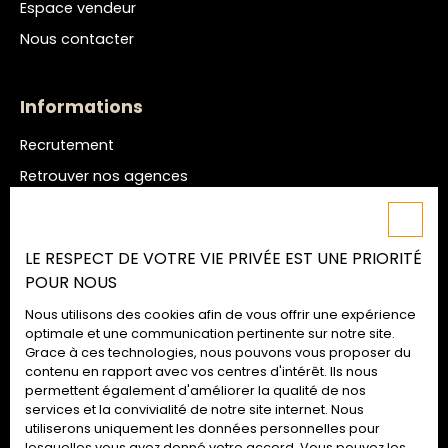
Espace vendeur
Nous contacter
Informations
Recrutement
Retrouver nos agences
Nos honoraires
Mentions légales
LE RESPECT DE VOTRE VIE PRIVÉE EST UNE PRIORITÉ
Politique de confidentialité
POUR NOUS
Plan du site
Nous utilisons des cookies afin de vous offrir une expérience
Gérer les cookies
optimale et une communication pertinente sur notre site.
Grace à ces technologies, nous pouvons vous proposer du
Propulsé par
contenu en rapport avec vos centres d'intérêt. Ils nous
permettent également d'améliorer la qualité de nos
services et la convivialité de notre site internet. Nous
utiliserons uniquement les données personnelles pour
lesquelles vous avez donné votre accord. Vous pouvez les