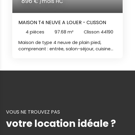
896
€ /mois HC
MAISON T4 NEUVE A LOUER - CLISSON
4
pièces
97.68
m²
Clisson 44190
Maison de type 4 neuve de plain pied,
comprenant : entrée, salon-séjour, cuisine
ouverte aménagée et équipée (plaques de
cuisson induction et hotte), arrière-cuisine,
dégagement, desservant trois chambres,
salle d'eau, toilettes. Garage et jardin clos
avec terrasse. Libre le 20/09/2026 Nos
agences immobilières Duret sont joignables
par téléphone du lundi au samedi, de 8h00 à
19h00, sans interruption AT
VOUS NE TROUVEZ PAS
votre location idéale ?