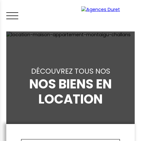
DÉCOUVREZ TOUS NOS
NOS BIENS EN
ACCUEIL
ACHETER
VENDRE
LOUER
FAIRE GÉRER
VI
LOCATION
LES CONSEILS IMMO
ESTIMER MON BIEN