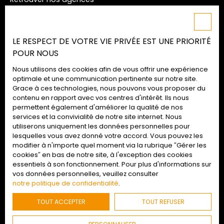
Nos honoraires
Mentions légales
LE RESPECT DE VOTRE VIE PRIVÉE EST UNE PRIORITÉ
Politique de confidentialité
POUR NOUS
Plan du site
Nous utilisons des cookies afin de vous offrir une expérience
Gérer les cookies
optimale et une communication pertinente sur notre site.
Grace à ces technologies, nous pouvons vous proposer du
Propulsé par
contenu en rapport avec vos centres d'intérêt. Ils nous
permettent également d'améliorer la qualité de nos
services et la convivialité de notre site internet. Nous
utiliserons uniquement les données personnelles pour
lesquelles vous avez donné votre accord. Vous pouvez les
02 52 09 72 74
modifier à n'importe quel moment via la rubrique ″Gérer les
cookies″ en bas de notre site, à l'exception des cookies
essentiels à son fonctionnement. Pour plus d'informations sur
vos données personnelles, veuillez consulter
Retrouvez-nous
en agences
notre politique de confidentialité
.
TOUT ACCEPTER
TOUT REFUSER
© 2022 - Agences Duret : Tous droits réservés