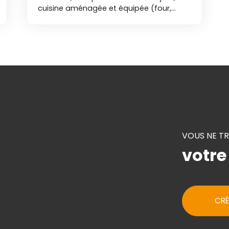
cuisine aménagée et équipée (four,
plaques de cuisson, hotte), deux
chambres, salle d'eau et toilettes. Cour
et petit jardinet clos. Deux dépendances
et deux emplacements de parkings. Libre
immédiatement LAV Vos agences DURET
IMMOBILIER vous accueillent
téléphoniquement du lundi au samedi
de 8h00 à 19h00 sans interruption.
VOUS NE T
votre
CRÉ