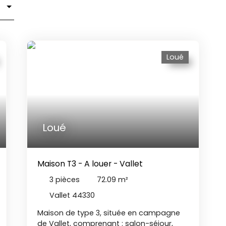
Loué
Loué
Maison T3 - A louer - Vallet
3
pièces
72.09
m²
Vallet 44330
Maison de type 3, située en campagne
de Vallet, comprenant : salon-séjour,