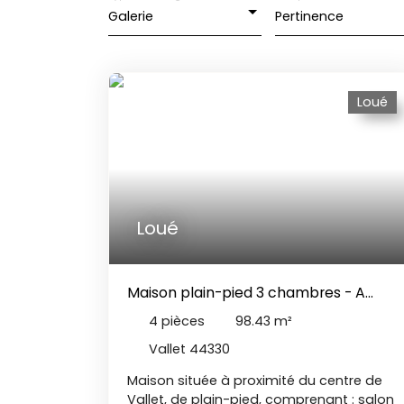
Galerie
Pertinence
Loué
Loué
Maison plain-pied 3 chambres - A
louer - Vallet
4
pièces
98.43
m²
Vallet 44330
Maison située à proximité du centre de
Vallet, de plain-pied, comprenant : salon