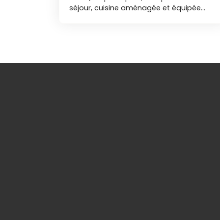
séjour, cuisine aménagée et équipée
d'une hotte, trois chambres dont deux
avec placards, bureau, lingerie, salle de
bains (avec douche et baignoire),
toilettes. Garage et jardin avec terrasse.
Disponible le 1er Juillet. Nos agences
immobilières Duret sont joignables par
téléphone du lundi au samedi, de 8h00 à
19h00, sans interruption LAV