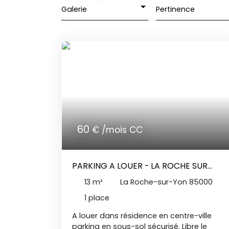
Galerie
Pertinence
60
€ /mois CC
PARKING A LOUER - LA ROCHE SUR
YON
13
m²
La Roche-sur-Yon 85000
1
place
A louer dans résidence en centre-ville
parking en sous-sol sécurisé. Libre le