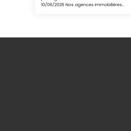
10/06/2026 Nos agences immobilières
Duret sont joignables par téléphone du
lundi au samedi, de 8h00 à 19h00, sans
interruption. EM