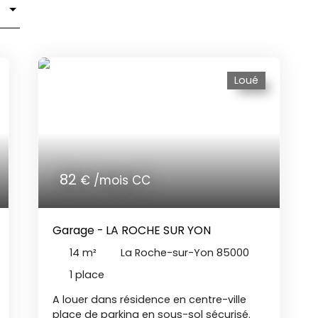
Loué
82
€ /mois CC
Garage - LA ROCHE SUR YON
14
m²
La Roche-sur-Yon 85000
1
place
A louer dans résidence en centre-ville
place de parking en sous-sol sécurisé.