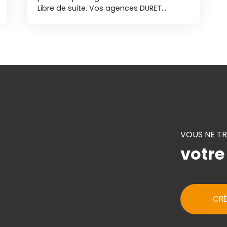
Libre de suite. Vos agences DURET
IMMOBILIER vous accueillent
téléphoniquement du lundi au samedi
de 8h00 à 19h00 sans interruption. EM
VOUS NE T
votre
CRÉ