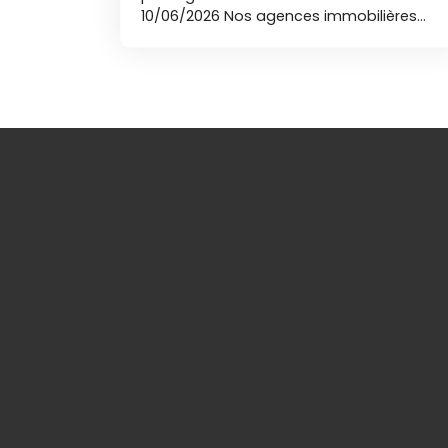
10/06/2026 Nos agences immobilières
Duret sont joignables par téléphone du
lundi au samedi, de 8h00 à 19h00, sans
interruption. EM