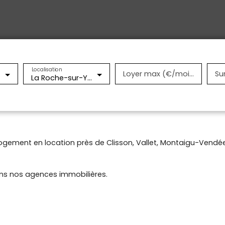
Localisation
Loyer max (€/mois)
Su
La Roche-sur-Yon (85000)
ogement en location près de Clisson, Vallet, Montaigu-Vendée,
ans nos agences immobilières.