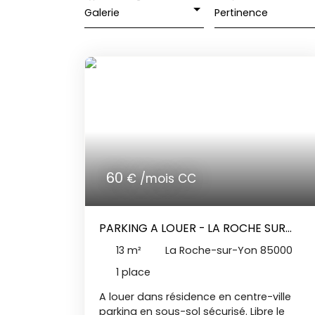
Galerie
Pertinence
60
€ /mois CC
PARKING A LOUER - LA ROCHE SUR
YON
13
m²
La Roche-sur-Yon 85000
1
place
A louer dans résidence en centre-ville
parking en sous-sol sécurisé. Libre le