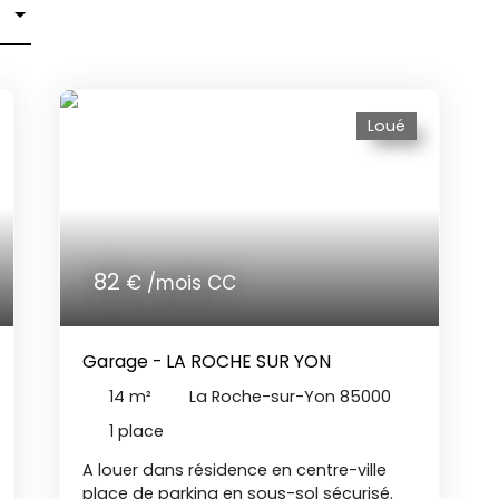
Loué
82
€ /mois CC
Garage - LA ROCHE SUR YON
14
m²
La Roche-sur-Yon 85000
1
place
A louer dans résidence en centre-ville
place de parking en sous-sol sécurisé.