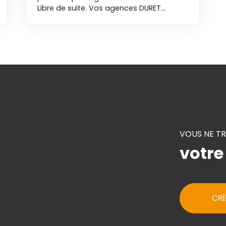
Libre de suite. Vos agences DURET
IMMOBILIER vous accueillent
téléphoniquement du lundi au samedi
de 8h00 à 19h00 sans interruption. EM
VOUS NE T
votre
CRÉ