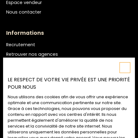
Espace vendeur
Nous contacter
Informations
Recrutement
Retrouver nos agences
Nos honoraires
Mentions légales
LE RESPECT DE VOTRE VIE PRIVÉE EST UNE PRIORITÉ
Politique de confidentialité
POUR NOUS
Plan du site
Nous utilisons des cookies afin de vous offrir une expérience
Gérer les cookies
optimale et une communication pertinente sur notre site.
Grace à ces technologies, nous pouvons vous proposer du
Propulsé par
contenu en rapport avec vos centres d'intérêt. Ils nous
permettent également d'améliorer la qualité de nos
services et la convivialité de notre site internet. Nous
utiliserons uniquement les données personnelles pour
lesquelles vous avez donné votre accord. Vous pouvez les