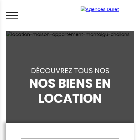
DÉCOUVREZ TOUS NOS
NOS BIENS EN
ACCUEIL
ACHETER
VENDRE
LOUER
FAIRE GÉRER
VI
LOCATION
LES CONSEILS IMMO
ESTIMER MON BIEN