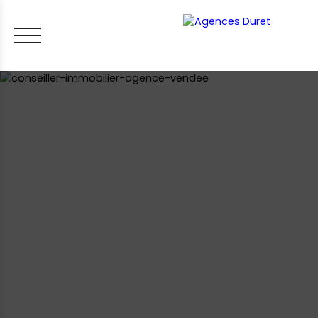
ACCUEIL
ACHETER
VENDRE
LOUER
FAIRE GÉRER
VI
LES CONSEILS IMMO
ESTIMER MON BIEN