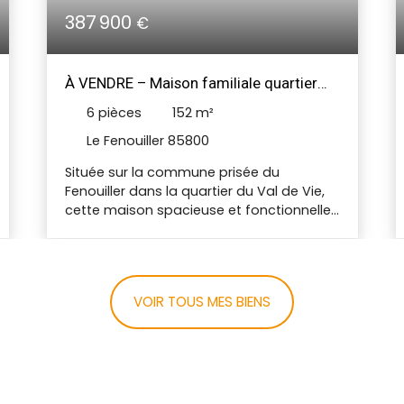
387 900
€
À VENDRE – Maison familiale quartier
Val de Vie
6
pièces
152
m²
Le Fenouiller 85800
Située sur la commune prisée du
Fenouiller dans la quartier du Val de Vie,
cette maison spacieuse et fonctionnelle
offre de belles prestations pour un
confort optimal. Au rez-de-chaussée,
vous découvrirez une entrée avec
dégagement et placards, un séjour
VOIR TOUS MES BIENS
lumineux avec cuisine ouverte aménagée
et équipée, ainsi qu’un salon chaleureux
avec cheminée insert. Deux chambres,
une salle d’eau avec WC, un WC
indépendant, Une véranda chauffée vient
compléter cet espace de vie, idéale pour