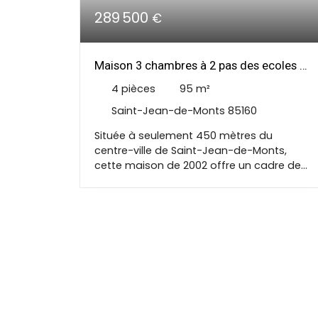
289 500
€
Maison 3 chambres à 2 pas des ecoles et
centre ville
4
pièces
95
m²
Saint-Jean-de-Monts 85160
Située à seulement 450 mètres du
centre-ville de Saint-Jean-de-Monts,
cette maison de 2002 offre un cadre de
vie agréable, à la fois calme et proche de
toutes les commodités. Édifiée sur une
belle parcelle de 788 m², elle se compose
d’une spacieuse pièce de vie de 40 m²,
idéale pour recevoir famille et amis, ainsi
que de trois chambres, d’une salle d’eau
et d’un WC indépendant. Un garage de 35
m² vient compléter l’ensemble, offrant un
bel espace de rangement ou la
possibilité d’un atelier. Côté extérieur,