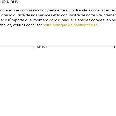
POUR NOUS
joignables par téléphone du lundi au
samedi, de 8h00 à 19h00, sans
ptimale et une communication pertinente sur notre site. Grace à ces 
interruption. Zone couverte par un plan
orer la qualité de nos services et la convivialité de notre site inter
de prévention des risques naturels ou
r à n'importe quel moment via la rubrique ″Gérer les cookies″ en bas 
technologiques, toutes les informations
elles, veuillez consulter
notre politique de confidentialité
.
Prénom
sur georisques. gouv. fr CHG
Email
Votre commune
Votre message
J'accepte le traitement de mes donné
vous ne souhaitez pas faire l'objet d
téléphonique, vous pouvez vous inscrire
démarchage téléphonique, prévu par l'