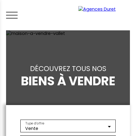
DÉCOUVREZ TOUS NOS
BIENS À VENDRE
ACCUEIL
ACHETER
VENDRE
LOUER
FAIRE GÉRER
VI
LES CONSEILS IMMO
ESTIMER MON BIEN
Type d'offre
Vente