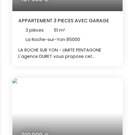
APPARTEMENT 3 PIECES AVEC GARAGE
3
pièces
61
m²
La Roche-sur-Yon 85000
LA ROCHE SUR YON - LIMITE PENTAGONE
L'agence DURET vous propose cet
appartement 3 pièces avec garage à
l'achat. Situé au premier étage d'une
résidence BBC de 2014 avec ascenseur, cet
appartement se compose d'une entrée
avec placard, une pièce de vie avec cuisine
aménagée, un dégagement, deux
chambres dont une avec placard, une salle
d'eau, un WC et une terrasse de 18 m². Ainsi
qu'un garage en sous-sol. Les charges
comprennent l'eau chaude (avec
décompteur pour ne payer que ce qui est
consommé), l'ascenseur, l'entretien des