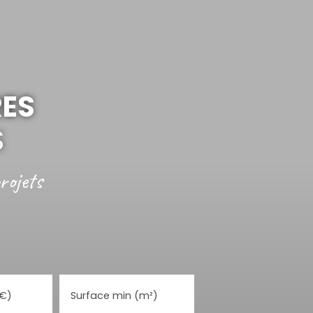
RES
S
rojets
(€)
Surface min (m²)