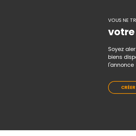
VOUS NE T
votre
Soyez ale
biens disp
l'annonce 
CRÉER