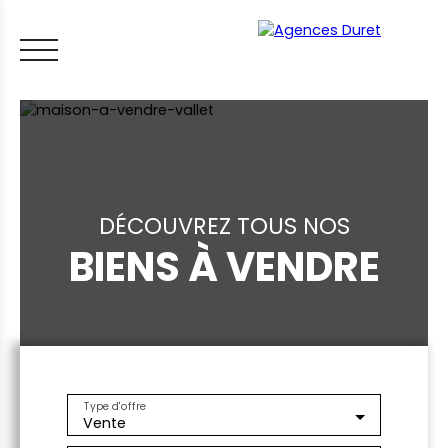
DÉCOUVREZ TOUS NOS
BIENS À VENDRE
ACCUEIL
ACHETER
VENDRE
LOUER
FAIRE GÉRER
VI
LES CONSEILS IMMO
ESTIMER MON BIEN
Type d'offre
Vente