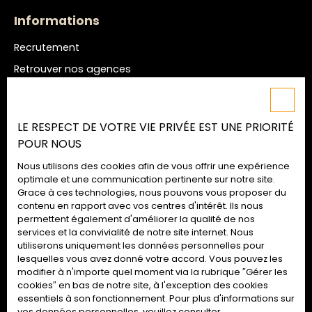
Informations
Recrutement
Retrouver nos agences
Nos honoraires
Mentions légales
LE RESPECT DE VOTRE VIE PRIVÉE EST UNE PRIORITÉ
Politique de confidentialité
POUR NOUS
Plan du site
Nous utilisons des cookies afin de vous offrir une expérience
Gérer les cookies
optimale et une communication pertinente sur notre site.
Grace à ces technologies, nous pouvons vous proposer du
Propulsé par
contenu en rapport avec vos centres d'intérêt. Ils nous
permettent également d'améliorer la qualité de nos
services et la convivialité de notre site internet. Nous
utiliserons uniquement les données personnelles pour
lesquelles vous avez donné votre accord. Vous pouvez les
02 52 09 72 74
modifier à n'importe quel moment via la rubrique ″Gérer les
cookies″ en bas de notre site, à l'exception des cookies
essentiels à son fonctionnement. Pour plus d'informations sur
vos données personnelles, veuillez consulter