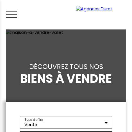
DÉCOUVREZ TOUS NOS
BIENS À VENDRE
ACCUEIL
ACHETER
VENDRE
LOUER
FAIRE GÉRER
VI
LES CONSEILS IMMO
ESTIMER MON BIEN
Type d'offre
Vente