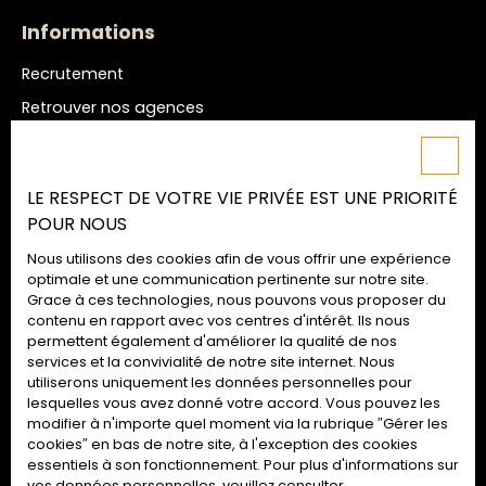
Informations
Recrutement
Retrouver nos agences
Nos honoraires
Mentions légales
LE RESPECT DE VOTRE VIE PRIVÉE EST UNE PRIORITÉ
Politique de confidentialité
POUR NOUS
Plan du site
Nous utilisons des cookies afin de vous offrir une expérience
Gérer les cookies
optimale et une communication pertinente sur notre site.
Grace à ces technologies, nous pouvons vous proposer du
Propulsé par
contenu en rapport avec vos centres d'intérêt. Ils nous
permettent également d'améliorer la qualité de nos
services et la convivialité de notre site internet. Nous
utiliserons uniquement les données personnelles pour
lesquelles vous avez donné votre accord. Vous pouvez les
02 52 09 72 74
modifier à n'importe quel moment via la rubrique ″Gérer les
cookies″ en bas de notre site, à l'exception des cookies
essentiels à son fonctionnement. Pour plus d'informations sur
vos données personnelles, veuillez consulter