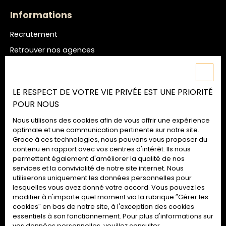
Informations
Recrutement
Retrouver nos agences
Nos honoraires
Mentions légales
LE RESPECT DE VOTRE VIE PRIVÉE EST UNE PRIORITÉ
Politique de confidentialité
POUR NOUS
Plan du site
Nous utilisons des cookies afin de vous offrir une expérience
Gérer les cookies
optimale et une communication pertinente sur notre site.
Grace à ces technologies, nous pouvons vous proposer du
Propulsé par
contenu en rapport avec vos centres d'intérêt. Ils nous
permettent également d'améliorer la qualité de nos
services et la convivialité de notre site internet. Nous
utiliserons uniquement les données personnelles pour
lesquelles vous avez donné votre accord. Vous pouvez les
02 52 09 72 74
modifier à n'importe quel moment via la rubrique ″Gérer les
cookies″ en bas de notre site, à l'exception des cookies
essentiels à son fonctionnement. Pour plus d'informations sur
vos données personnelles, veuillez consulter