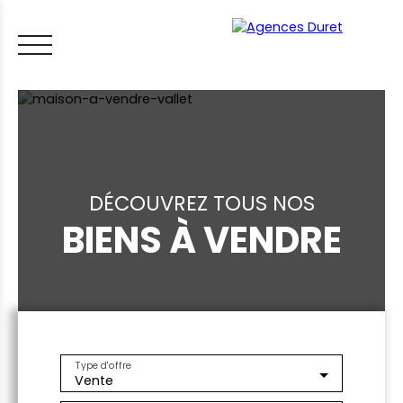
DÉCOUVREZ TOUS NOS
BIENS À VENDRE
ACCUEIL
ACHETER
VENDRE
LOUER
FAIRE GÉRER
VI
LES CONSEILS IMMO
ESTIMER MON BIEN
Type d'offre
Vente