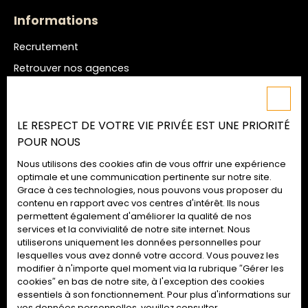
Informations
Recrutement
Retrouver nos agences
Nos honoraires
Mentions légales
LE RESPECT DE VOTRE VIE PRIVÉE EST UNE PRIORITÉ
Politique de confidentialité
POUR NOUS
Plan du site
Nous utilisons des cookies afin de vous offrir une expérience
Gérer les cookies
optimale et une communication pertinente sur notre site.
Grace à ces technologies, nous pouvons vous proposer du
Propulsé par
contenu en rapport avec vos centres d'intérêt. Ils nous
permettent également d'améliorer la qualité de nos
services et la convivialité de notre site internet. Nous
utiliserons uniquement les données personnelles pour
lesquelles vous avez donné votre accord. Vous pouvez les
02 52 09 72 74
modifier à n'importe quel moment via la rubrique ″Gérer les
cookies″ en bas de notre site, à l'exception des cookies
essentiels à son fonctionnement. Pour plus d'informations sur
vos données personnelles, veuillez consulter