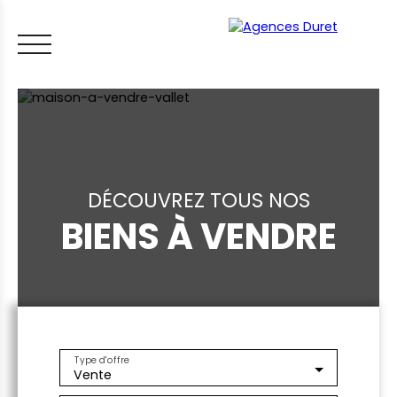
DÉCOUVREZ TOUS NOS
BIENS À VENDRE
ACCUEIL
ACHETER
VENDRE
LOUER
FAIRE GÉRER
VI
LES CONSEILS IMMO
ESTIMER MON BIEN
Type d'offre
Vente