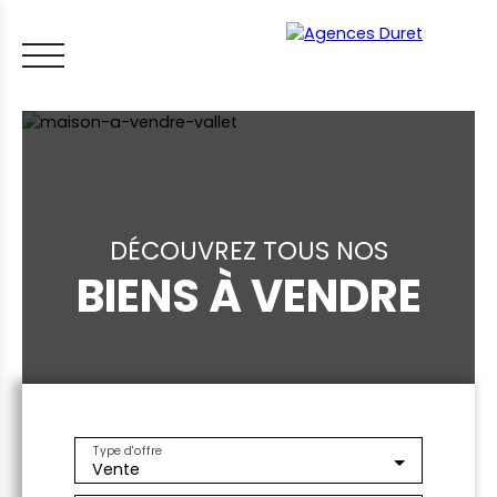
DÉCOUVREZ TOUS NOS
BIENS À VENDRE
ACCUEIL
ACHETER
VENDRE
LOUER
FAIRE GÉRER
VI
LES CONSEILS IMMO
ESTIMER MON BIEN
Type d'offre
Vente