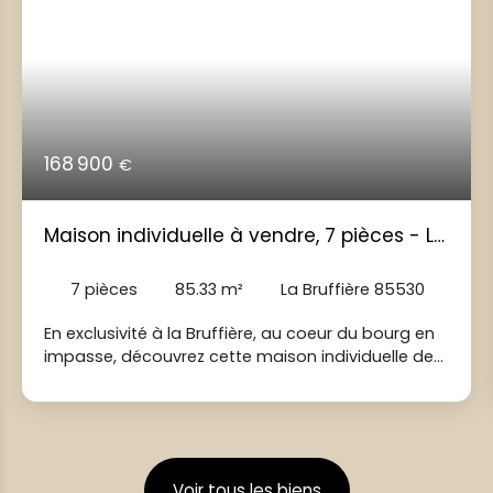
168 900
€
Maison individuelle à vendre, 7 pièces - La
Bruffière 85530
7
pièces
85.33
m²
La Bruffière 85530
En exclusivité à la Bruffière, au coeur du bourg en
impasse, découvrez cette maison individuelle de
plain pied d'environ 85m² habitables sur une
parcelle de 770m² entièrement clôturée. Elle vous
offre un hall d'entrée, une pièce de vie ouverte et
lumineuse avec salle à manger, salon, cuisine et
véranda. La partie nuit se compose d'un
Voir tous les biens