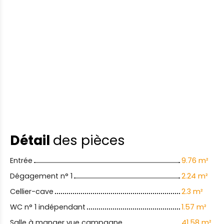
Détail
des pièces
Entrée
9.76 m²
Dégagement n° 1
2.24 m²
Cellier-cave
2.3 m²
WC n° 1 indépendant
1.57 m²
Salle à manger vue campagne
41.58 m²