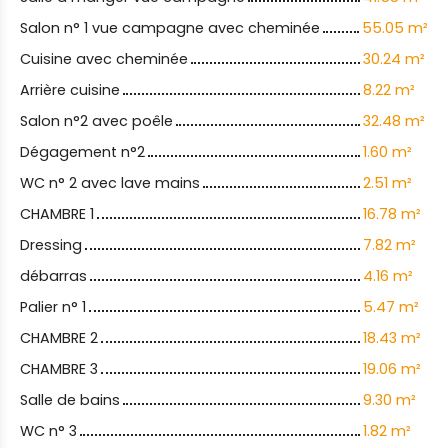
Salon n° 1 vue campagne avec cheminée
55.05 m²
Cuisine avec cheminée
30.24 m²
Arrière cuisine
8.22 m²
Salon n°2 avec poêle
32.48 m²
Dégagement n°2
1.60 m²
WC n° 2 avec lave mains
2.51 m²
CHAMBRE 1
16.78 m²
Dressing
7.82 m²
débarras
4.16 m²
Palier n° 1
5.47 m²
CHAMBRE 2
18.43 m²
CHAMBRE 3
19.06 m²
Salle de bains
9.30 m²
WC n° 3
1.82 m²