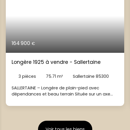
164 900
€
Longère 1925 à vendre - Sallertaine
3
pièces
75.71
m²
Sallertaine 85300
SALLERTAINE – Longère de plain-pied avec
dépendances et beau terrain Située sur un axe
reliant Challans à Beauvoir-sur-Mer, cette maison
permet des déplacements facilités au quotidien,
venez découvrir cette charmante longère de
plain-pied. Édifiée sur une parcelle de 865 m², elle
offre un beau potentiel pour un premier achat ou
Voir tous les biens