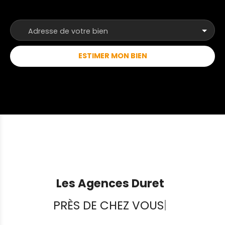
sans tarder. Nos agences immobilières Duret sont
joignables par téléphone du lundi au samedi, de
8h00 à 19h00, sans interruption. JOS
Adresse de votre bien
ESTIMER MON BIEN
Les Agences Duret
PRÈS DE CHEZ VOUS
|