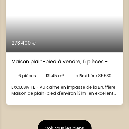
273 400
€
Maison plain-pied à vendre, 6 pièces - La
Bruffière 85530
6
pièces
131.45
m²
La Bruffière 85530
EXCLUSIVITE - Au calme en impasse de la Bruffière
Maison de plain-pied d'environ 131m² en excellent
état - pas de travaux à prévoir! Vous recherchez
une maison familiale ou vous n'aurez plus qu'à
poser vos valises? Cette maison de 2007
construite en brique bio saura vous séduire par
ses volumes, son confort et ses prestations de
Voir tous les biens