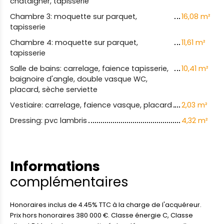
châtaigner, tapisserie
Chambre 3: moquette sur parquet,
16,08 m²
tapisserie
Chambre 4: moquette sur parquet,
11,61 m²
tapisserie
Salle de bains: carrelage, faience tapisserie,
10,41 m²
baignoire d'angle, double vasque WC,
placard, sèche serviette
Vestiaire: carrelage, faience vasque, placard
2,03 m²
Dressing: pvc lambris
4,32 m²
Informations
complémentaires
Honoraires inclus de 4.45% TTC à la charge de l'acquéreur.
Prix hors honoraires 380 000 €. Classe énergie C, Classe