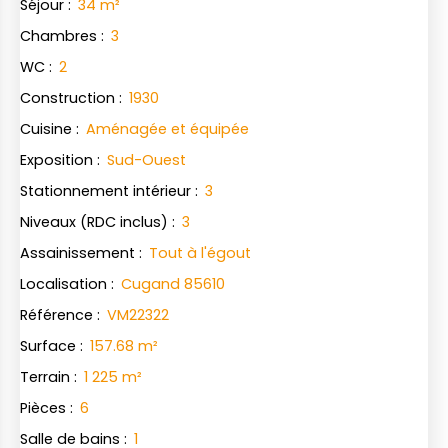
Séjour
:
34
m²
Chambres
:
3
WC
:
2
Construction
:
1930
Cuisine
:
Aménagée et équipée
Exposition
:
Sud-Ouest
Stationnement intérieur
:
3
Niveaux (RDC inclus)
:
3
Assainissement
:
Tout à l'égout
Localisation
:
Cugand 85610
Référence
:
VM22322
Surface
:
157.68
m²
Terrain
:
1 225
m²
Pièces
:
6
Salle de bains
:
1