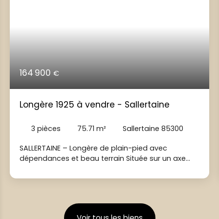
164 900
€
Longère 1925 à vendre - Sallertaine
3
pièces
75.71
m²
Sallertaine 85300
SALLERTAINE – Longère de plain-pied avec
dépendances et beau terrain Située sur un axe
reliant Challans à Beauvoir-sur-Mer, cette maison
permet des déplacements facilités au quotidien,
venez découvrir cette charmante longère de
plain-pied. Édifiée sur une parcelle de 865 m², elle
offre un beau potentiel pour un premier achat ou
Voir tous les biens