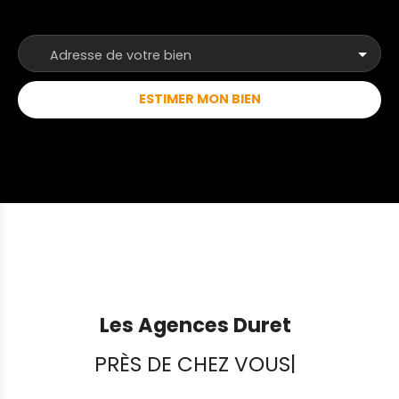
sans tarder. Nos agences immobilières Duret sont
joignables par téléphone du lundi au samedi, de
8h00 à 19h00, sans interruption. JOS
Adresse de votre bien
ESTIMER MON BIEN
Les Agences Duret
PRÈS DE CHEZ VOUS
|