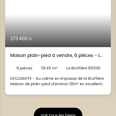
273 400
€
Maison plain-pied à vendre, 6 pièces - La
Bruffière 85530
6
pièces
131.45
m²
La Bruffière 85530
EXCLUSIVITE - Au calme en impasse de la Bruffière
Maison de plain-pied d'environ 131m² en excellent
état - pas de travaux à prévoir! Vous recherchez
une maison familiale ou vous n'aurez plus qu'à
poser vos valises? Cette maison de 2007
construite en brique bio saura vous séduire par
ses volumes, son confort et ses prestations de
Voir tous les biens