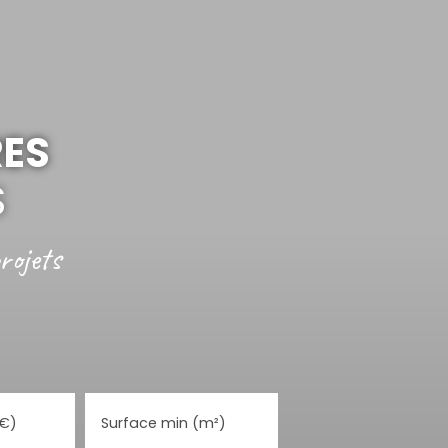
RES
S
rojets
(€)
Surface min (m²)