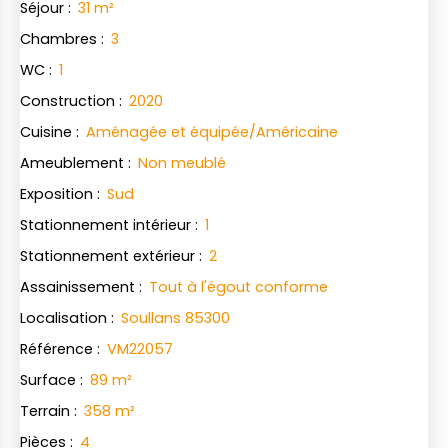
Séjour
:
31
m²
Chambres
:
3
WC
:
1
Construction
:
2020
Cuisine
:
Aménagée et équipée/Américaine
Ameublement
:
Non meublé
Exposition
:
Sud
Stationnement intérieur
:
1
Stationnement extérieur
:
2
Assainissement
:
Tout à l'égout conforme
Localisation
:
Soullans 85300
Référence
:
VM22057
Surface
:
89
m²
Terrain
:
358
m²
Pièces
:
4