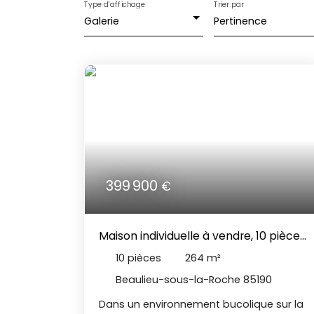
Type d'affichage
Trier par
Galerie
Pertinence
399 900
€
Maison individuelle à vendre, 10 pièces
- Beaulieu-sous-la-Roche 85190
10
pièces
264
m²
Beaulieu-sous-la-Roche 85190
Dans un environnement bucolique sur la