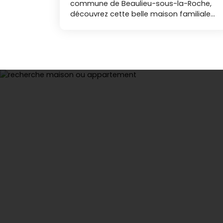
commune de Beaulieu-sous-la-Roche,
découvrez cette belle maison familiale
d'environ 264 m², parfaitement
entretenue et nichée au cœur d’un
magnifique parc arboré d’environ 15 000
m². Vous serez séduits par sa très belle
pièce de vie lumineuse, bénéficiant d’une
belle hauteur sous plafond. avec cuisine
ouverte, prolongée par une agréable
véranda, idéale pour profiter de la vue
sur la nature en toute saison. Le salon,
doté d’un insert, offre une atmosphère
chaleureuse, complété par un second
espace détente. La maison propose une
organisation idéale pour la vie de famille
ou pour recevoir, avec une aile parentale
comprenant trois chambres, une salle
d’eau et des WC, ainsi que deux
chambres supplémentaires en rez-de-
chaussée À l’extérieur, les amoureux de
nature apprécieront le vaste terrain