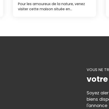
Pour les amoureux de la nature, venez
visiter cette maison située en
campagne. Maison d’habitation
comprenant un hall d’entrée, un
salon/séjour, une cuisine aménagée
avec meubles hauts et bas, un
dégagement, un bureau et 3 chambres
au rdc. Au sous sol une 4ème chambre,
une chaufferie (avec un coin douche)
une cave et un garage. Le tout sur une
parcelle de plus de 6 000 m2 de terrain.
En vente exclusivement à l’agence Duret
de Vallet. Nos agences immobilières
VOUS NE T
Duret sont joignables par téléphone du
lundi au vendredi, de 8h00 à 19h00, et du
votre
samedi de 9h00 à 12h00 sans
interruption. NIB.
Soyez ale
biens disp
l'annonce 