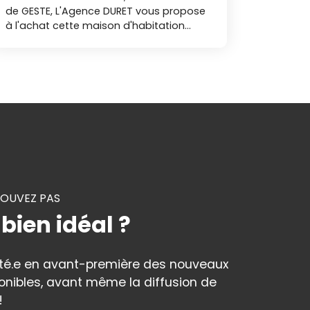
de GESTE, L'Agence DURET vous propose
à l'achat cette maison d'habitation
comprenant : un hall d'entrée, un WC, un
salon-séjour avec poêle à bois, une
cuisine. A l'étage : un palier, 3 belles
chambres sur parquet et une salle de
bains. Au sous : sol : une lingerie, une
chaufferie, une cave, un débarras et un
atelier. Le tout sur un terrain d'environ
260 m². A découvrir à la vente avec
l'Agence DURET. Nos agences
immobilières Duret sont joignables par
téléphone du lundi au samedi, de 8h00 à
ROUVEZ PAS
19h00, sans interruption. NIB
 bien idéal ?
rté.e en avant-première des nouveaux
onibles, avant même la diffusion de
!