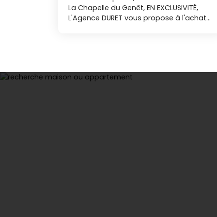
La Chapelle du Genêt, EN EXCLUSIVITÉ,
L'Agence DURET vous propose à l'achat
cette maison d'habitation de plain-pied
comprenant : un hall d'entrée, un salon-
séjour avec cheminée, une cuisine
aménagée-équipée, un dégagement,
WC, chaufferie, une salle d'eau et 4
chambres dont une avec douche. En
annexes : une buanderie, cave, un grand
garage de 70 m² et une pièce pour
recevoir de 40 m². Le tout sur un terrain
clos et paysagé de plus de 660 m². A
découvrir à la vente avec l'Agence
DURET. Nos agences immobilières Duret
sont joignables par téléphone du lundi
au samedi, de 8h00 à 19h00, sans
interruption. NIB.