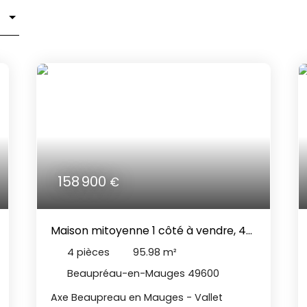
158 900
€
Maison mitoyenne 1 côté à vendre, 4
pièces - Beaupréau-en-Mauges
4
pièces
95.98
m²
49600
Beaupréau-en-Mauges 49600
Axe Beaupreau en Mauges - Vallet