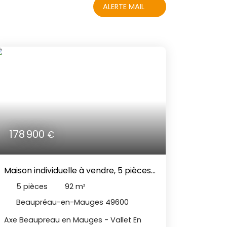
ALERTE MAIL
178 900
€
Maison individuelle à vendre, 5 pièces
- Beaupréau-en-Mauges 49600
5
pièces
92
m²
Beaupréau-en-Mauges 49600
Axe Beaupreau en Mauges - Vallet En