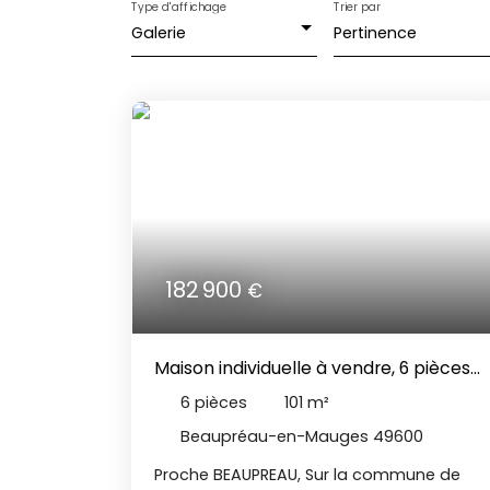
Type d'affichage
Trier par
Galerie
Pertinence
182 900
€
Maison individuelle à vendre, 6 pièces
- Beaupréau-en-Mauges 49600
6
pièces
101
m²
Beaupréau-en-Mauges 49600
Proche BEAUPREAU, Sur la commune de