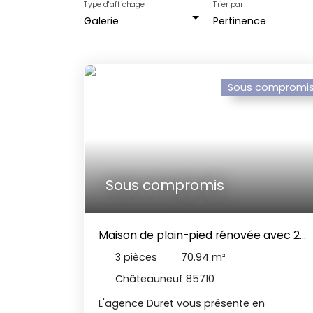
Type d'affichage
Trier par
Galerie
Pertinence
Sous compromi
Sous compromis
Maison de plain-pied rénovée avec 2
chambres, possibilité 3ᵉ chambre,
3
pièces
70.94
m²
terrasses, garage et jardin avec vue
Châteauneuf 85710
dégagée
L'agence Duret vous présente en