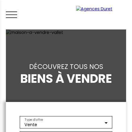
DÉCOUVREZ TOUS NOS
BIENS À VENDRE
ACCUEIL
ACHETER
VENDRE
LOUER
FAIRE GÉRER
VI
LES CONSEILS IMMO
ESTIMER MON BIEN
Type d'offre
Vente