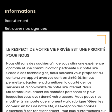
Informations
Recrutement
Retrouver nos agences
Nos honoraires
Mentions légales
LE RESPECT DE VOTRE VIE PRIVÉE EST UNE PRIORITÉ
Politique de confidentialité
POUR NOUS
Plan du site
Nous utilisons des cookies afin de vous offrir une expérience
Gérer les cookies
optimale et une communication pertinente sur notre site.
Grace à ces technologies, nous pouvons vous proposer du
Propulsé par
contenu en rapport avec vos centres d'intérêt. Ils nous
permettent également d'améliorer la qualité de nos
services et la convivialité de notre site internet. Nous
utiliserons uniquement les données personnelles pour
lesquelles vous avez donné votre accord. Vous pouvez les
02 52 09 72 74
modifier à n'importe quel moment via la rubrique ″Gérer les
cookies″ en bas de notre site, à l'exception des cookies
essentiels à son fonctionnement. Pour plus d'informations sur