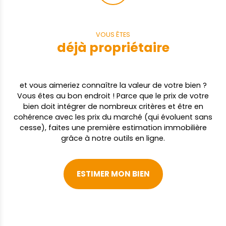
double flux, Garantie décennale sur le gros
œuvre. Une maison clé en main,
fonctionnelle et élégante, idéale pour ceux
VOUS ÊTES
qui souhaitent simplement poser leurs
déjà propriétaire
valises et savourer la Vendée. Vos Agences
DURET IMMOBILIER vous accueillent
téléphoniquement du lundi au samedi de 8
h 00 à 19 h 00 sans interruption. AUG
et vous aimeriez connaître la valeur de votre bien ?
Vous êtes au bon endroit ! Parce que le prix de votre
bien doit intégrer de nombreux critères et être en
cohérence avec les prix du marché (qui évoluent sans
cesse), faites une première estimation immobilière
grâce à notre outils en ligne.
ESTIMER MON BIEN