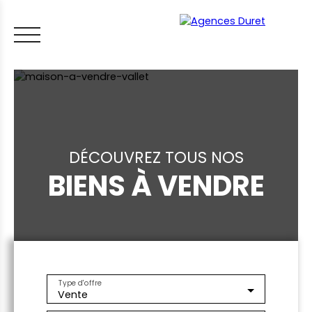
DÉCOUVREZ TOUS NOS
BIENS À VENDRE
ACCUEIL
ACHETER
VENDRE
LOUER
FAIRE GÉRER
VI
LES CONSEILS IMMO
ESTIMER MON BIEN
Type d'offre
Vente