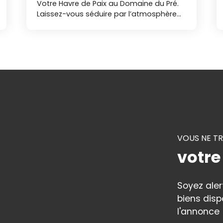
Votre Havre de Paix au Domaine du Pré.
Laissez-vous séduire par l’atmosphère
paisible du Domaine du Pré, un parc
naturel de 12 hectares situé au bord du
lac du JAUNAY, où calme et sérénité sont
les maîtres mots. Ce lieu enchanteur,
ouvert à l'année, est idéal pour ceux en
quête d'une évasion loin du tumulte de
la vie quotidienne à 20 minutes de nos
côtes vendéennes. UN CADRE
EXCEPTIONNEL : Le Domaine du Pré vous
offre un cadre naturel unique, propice à
la détente et au ressourcement. Avec
VOUS NE T
ses vastes espaces verts et ses chemins
bucoliques, chaque jour, deviens une
votre
occasion de profiter de la beauté
environnante. Pour parfaire cette
expérience, un centre de bien-être est à
Soyez ale
votre disposition au bord du lac du
biens disp
JAUNAY, un véritable sanctuaire de
l'annonce 
relaxation pour des moments de pure