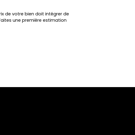
marché. Il offre un cadre de vie idyllique,
pour votre résidence. Ne manquez pas
ix de votre bien doit intégrer de
cette chance unique d'acquérir une
faites une première estimation
propriété dans ce cadre naturel
privilégié. Pour plus d’informations ou
pour organiser une visite, contactez
Aurélie GUITTONNEAU. CHALETS SAMIBOIS:
https://samibois. com/ DOMAINE DU PRE :
https://natureetresidencevillage.
com/nos-programmes/prl-domaine-
pre/ CENTRE DE BIEN ETRE :
https://centredebienetredujaunay. fr/
Vos Agences DURET IMMOBILIER vous
accueillent téléphoniquement du lundi
au samedi de 8 h 00 à 19 h 00 sans
interruption. AUG