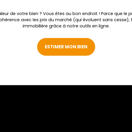
cette chance unique d'acquérir une
propriété dans ce cadre naturel
leur de votre bien ? Vous êtes au bon endroit ! Parce que le pr
privilégié. Pour plus d’informations ou
cohérence avec les prix du marché (qui évoluent sans cesse), 
pour organiser une visite, contactez
immobilière grâce à notre outils en ligne.
Aurélie GUITTONNEAU. CHALETS SAMIBOIS:
https://samibois. com/ DOMAINE DU PRE :
https://natureetresidencevillage.
ESTIMER MON BIEN
com/nos-programmes/prl-domaine-
pre/ CENTRE DE BIEN ETRE :
https://centredebienetredujaunay. fr/
Vos Agences DURET IMMOBILIER vous
accueillent téléphoniquement du lundi
au samedi de 8 h 00 à 19 h 00 sans
interruption. MAB