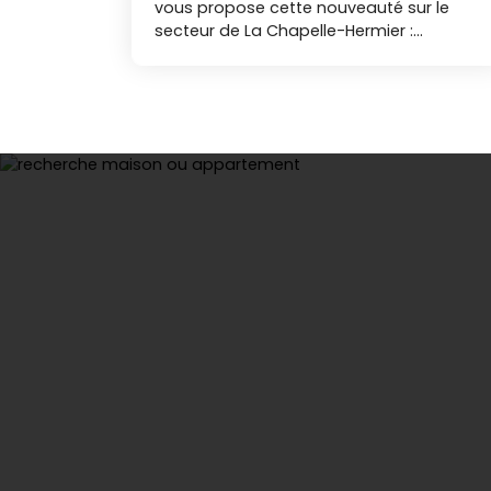
vous propose cette nouveauté sur le
secteur de La Chapelle-Hermier :
Découvrez cette maison contemporaine
de plain-pied, construite en 2023,
développant environ 115 m² habitables,
alliant confort moderne, élégance et
sérénité. Dès l’entrée, vous serez
immédiatement séduit par un vaste
espace de vie, particulièrement
lumineux, où la cuisine, le salon et le
séjour se déploient avec harmonie. Les
volumes généreux et la qualité des
finitions offrent un cadre de vie à la fois
chaleureux et résolument actuel. La
partie nuit se compose de trois
chambres, pensées pour garantir
confort et intimité à chacun, et de la
salle d'eau avec une douche italienne
pour répondre parfaitement aux
attentes d’une vie familiale. Conforme
aux normes en vigueur des