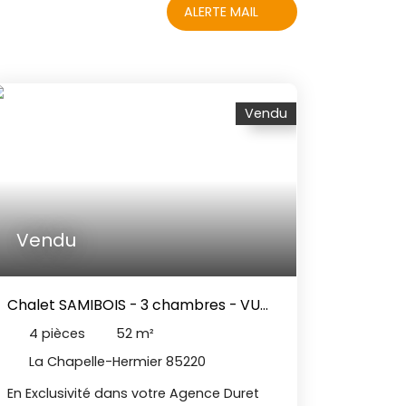
ALERTE MAIL
Vendu
Vendu
Chalet SAMIBOIS - 3 chambres - VU
Campagne
4
pièces
52
m²
La Chapelle-Hermier 85220
En Exclusivité dans votre Agence Duret