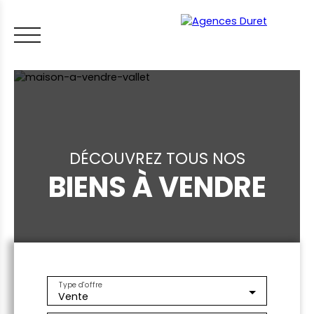
DÉCOUVREZ TOUS NOS
BIENS À VENDRE
ACCUEIL
ACHETER
VENDRE
LOUER
FAIRE GÉRER
VI
LES CONSEILS IMMO
ESTIMER MON BIEN
Type d'offre
Vente