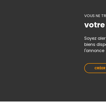
VOUS NE T
votre
Soyez ale
biens disp
l'annonce 
CRÉER