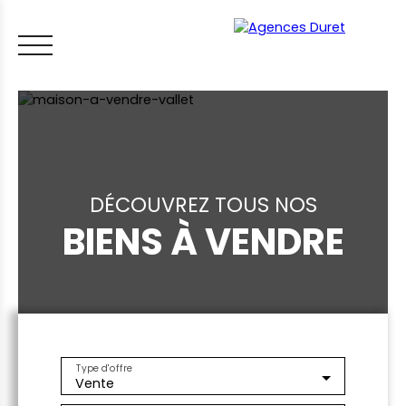
DÉCOUVREZ TOUS NOS
BIENS À VENDRE
ACCUEIL
ACHETER
VENDRE
LOUER
FAIRE GÉRER
VI
LES CONSEILS IMMO
ESTIMER MON BIEN
Type d'offre
Vente