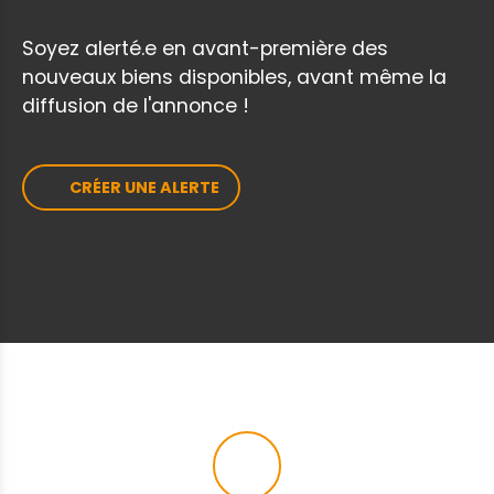
vente avec l'Agence DURET. Nos agences
immobilières Duret sont joignables par
Soyez alerté.e en avant-première des
téléphone du lundi au samedi, de 8h00 à
nouveaux biens disponibles, avant même la
19h00, sans interruption. NIB
diffusion de l'annonce !
CRÉER UNE ALERTE