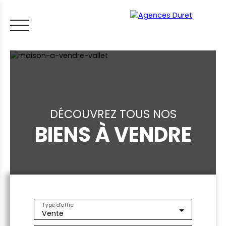
DÉCOUVREZ TOUS NOS
BIENS À VENDRE
ACCUEIL
ACHETER
VENDRE
LOUER
FAIRE GÉRER
VI
LES CONSEILS IMMO
ESTIMER MON BIEN
Type d'offre
Vente