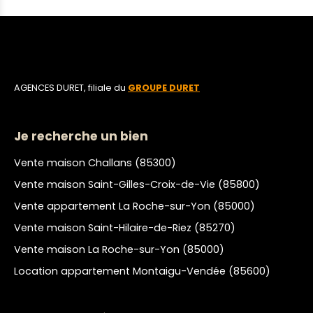
commoditésUne propriété confidentielle et
élégante, parfaitement maîtrisée, destinée
aux amateurs de biens de caractère alliant
confort contemporain, prestations haut de
gamme et environnement ouvert sur la
campagne environnante, tout en
AGENCES DURET, filiale du
GROUPE DURET
permettant une vie de bourg accessible à
pied. Venez découvrir ce bien en prenant
rendez-vous avec votre conseiller Mahé
Je recherche un bien
AYEL. Nos agences immobilières Duret sont
joignables par téléphone du lundi au
Vente maison Challans (85300)
samedi, de 8h00 à 19h00, sans interruption.
Vente maison Saint-Gilles-Croix-de-Vie (85800)
MAA
Vente appartement La Roche-sur-Yon (85000)
Vente maison Saint-Hilaire-de-Riez (85270)
Vente maison La Roche-sur-Yon (85000)
Location appartement Montaigu-Vendée (85600)