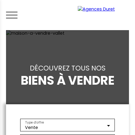
DÉCOUVREZ TOUS NOS
BIENS À VENDRE
ACCUEIL
ACHETER
VENDRE
LOUER
FAIRE GÉRER
VI
LES CONSEILS IMMO
ESTIMER MON BIEN
Type d'offre
Vente