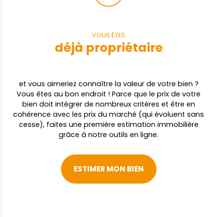
investissement locatif avec plusieurs
possibilités d'aménagement. Saint-Jean-
de-Monts – Quartier résidentiel calme,
VOUS ÊTES
environnement préservé, à proximité
déjà propriétaire
immédiate de toutes les commodités et
des plages vendéennes. Vos agences DURET
IMMOBILIER vous accueillent
téléphoniquement du lundi au samedi de 8
et vous aimeriez connaître la valeur de votre bien ?
h 00 à 19 h 00 sans interruption. AUG
Vous êtes au bon endroit ! Parce que le prix de votre
bien doit intégrer de nombreux critères et être en
cohérence avec les prix du marché (qui évoluent sans
cesse), faites une première estimation immobilière
grâce à notre outils en ligne.
ESTIMER MON BIEN