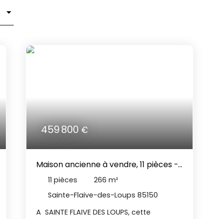
459 800
€
Maison ancienne à vendre, 11 pièces -
Sainte-Flaive-des-Loups 85150
11
pièces
266
m²
Sainte-Flaive-des-Loups 85150
A SAINTE FLAIVE DES LOUPS, cette