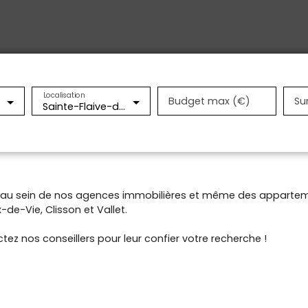
Localisation
Budget max (€)
Su
Sainte-Flaive-des-Loups (85150)
t au sein de nos agences immobilières et même des appartem
de-Vie, Clisson et Vallet.
tez nos conseillers pour leur confier votre recherche !