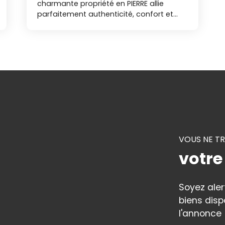
charmante propriété en PIERRE allie
parfaitement authenticité, confort et
potentiel. Cet ensemble immobilier se
compose de 2 MAISONS avec 8
CHAMBRES seulement à 15 minutes de La
Roche Sur Yon et 15 minutes des Sables
d'Olonne. La Maison principale, offre une
salle à manger, un salon avec pierres et
poutres apparentes, une cuisine
aménagée et équipée, une arrière
cuisine, une salle de bains et wc
indépendants, un cellier. A l'étage, un
pallier desservant 3 chambres, dont une
VOUS NE T
avec une salle d'eau, des WC
indépendants. Vous pouvez profiter de
votre
la terrasse, son potager, d'une
dépendance, un T2, une cave et un
grand GARAGE ainsi que son agréable
Soyez ale
jardin. Un second logement
biens disp
indépendant complète ce bien ; il se
l'annonce 
compose d'une belle pièce de vie, une