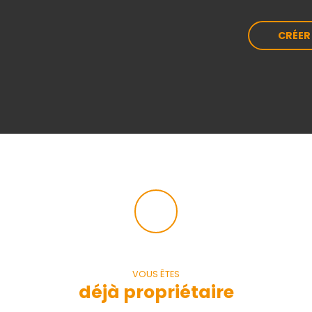
cuisine ouverte, un cellier, une chambre,
une salle d'eau et WC indépendant. A
l'étage 3 chambres, une salle d'eau avec
CRÉER
WC, Une belle terrasse, un joli jardin. Ce
bien propose un ensemble IMMOBILIER
FAMILIAL ou une habitation principale
avec un revenu complémentaire.
N'hésitez pas à nous contacter pour des
renseignements ou la visiter. Nos
agences immobilières DURET sont
joignables par téléphone du lundi au
samedi de 8h00 à 19h00 sans
interruption. DIF
VOUS ÊTES
déjà propriétaire