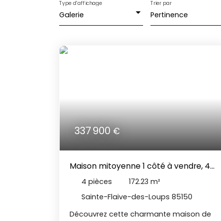
Type d'affichage
Trier par
Galerie
Pertinence
337 900
€
Maison mitoyenne 1 côté à vendre, 4
pièces - Sainte-Flaive-des-Loups
4
pièces
172.23
m²
85150
Sainte-Flaive-des-Loups 85150
Découvrez cette charmante maison de