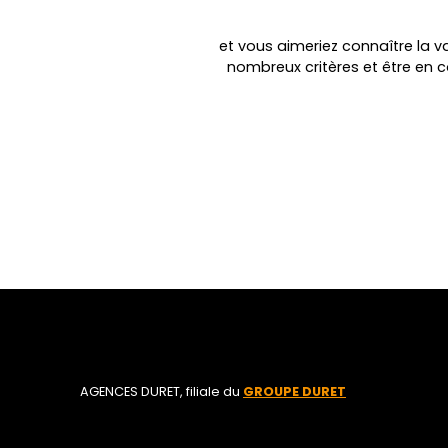
lundi au samedi de 8h00 à 19h00 sans
interruption. DIF
et vous aimeriez connaître la va
nombreux critères et être en 
AGENCES DURET, filiale du
GROUPE DURET