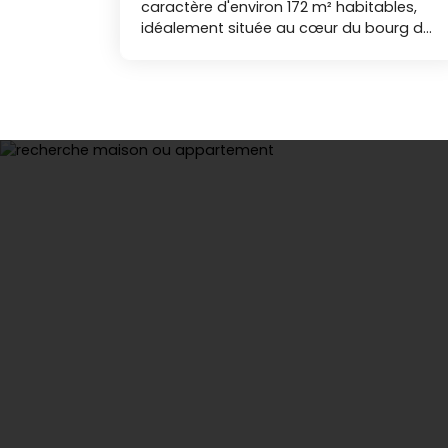
caractère d'environ 172 m² habitables,
idéalement située au cœur du bourg de
Sainte-Flaive-des-Loups, à quelques
minutes de La Roche-sur-Yon et des
plages vendéennes. Vous serez séduits
par ses beaux volumes et son
atmosphère chaleureuse une vaste
pièce de vie d'environ 50 m²,
agrémentée d'un poêle à bois, offre un
espace convivial. Elle est complétée par
une grande cuisine aménagée et
équipée ainsi qu'une agréable véranda
climatisée option réversible, véritable
prolongement de la maison. Cette
dernière dispose également d'un espace
avec douche et WC ainsi que d'un
espace buanderie. Le rez-de-chaussée
comprend aussi, un espace de
rangement et des WC indépendants. À
l'étage, un palier dessert trois belles
chambres, dont une avec un dressing,