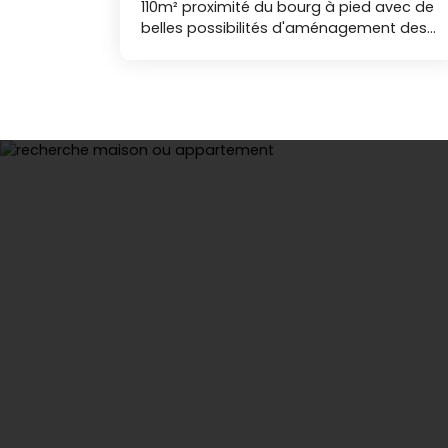
110m² proximité du bourg à pied avec de
belles possibilités d'aménagement des
espaces. VENTE INTERACTIVE Cette
maison dispose au rez de chaussée d'un
hall d'entrée, un grand garage, une salle
à manger, une cuisine aménagée, une
salle d'eau, une chambre. A l'étage, un
couloir dessert une cuisine aménagée,
un salon/salle à manger avec cheminée
et balcon, une salle d'eau, des toilettes,
deux chambres. Cette maison est sur un
terrain clos de 406 m². Maison avec un
accès de proximité aux commerces et
aux transports en commun.. Vente
interactive à prix progressif : les offres
seront reçues lors de la visite ou sur la
plateforme WINUP à partir du 09/07/2026
à 20:00. Le prix de départ des offres est
de 282 500 € (honoraires inclus). Les
participants pourront enchérir par palier
de 10 000 €. Une offre en ligne pendant