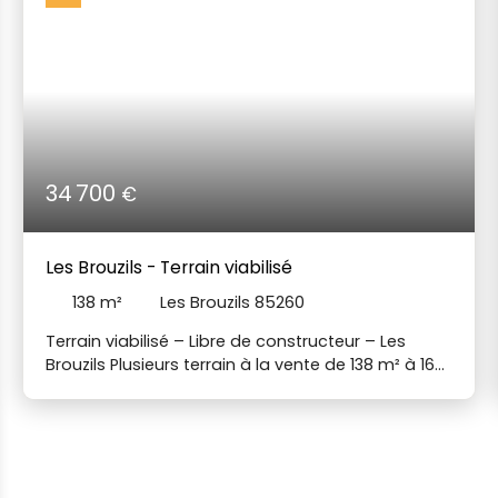
34 700
€
Les Brouzils - Terrain viabilisé
138
m²
Les Brouzils 85260
Terrain viabilisé – Libre de constructeur – Les
Brouzils Plusieurs terrain à la vente de 138 m² à 169
m² - Se renseigner auprès de l'agence. Situé sur la
commune des Brouzils, ce terrain viabilisé vous
offre un cadre de vie agréable, alliant calme et
proximité des principaux pôles du secteur.
Idéalement placé, il se trouve à 15 minutes de