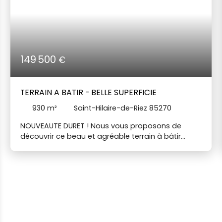
149 500
€
TERRAIN A BATIR - BELLE SUPERFICIE
930
m²
Saint-Hilaire-de-Riez 85270
NOUVEAUTE DURET ! Nous vous proposons de
découvrir ce beau et agréable terrain à bâtir
d'environ 930 m². Ce terrain est idéal pour y
réaliser votre futur cocon familial ou un projet
d'investissement. Terrain non viabilisé et libre
constructeur. CU ok. Prenez contact avec Thomas
BERLAND pour toute demande d'information et
visite. Vos Agences Duret Immobilier vous
accueillent téléphoniquement du lundi au samedi,
de 8h00 à 19h00 sans interruption. TBE